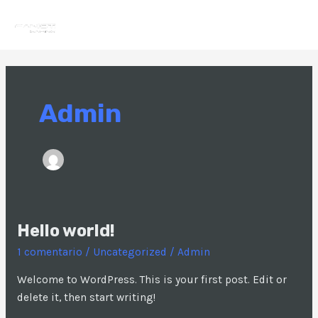
Ir
MAI
al
MEN
contenido
Admin
Hello world!
Hello
world!
1 comentario
/
Uncategorized
/
Admin
Welcome to WordPress. This is your first post. Edit or
delete it, then start writing!