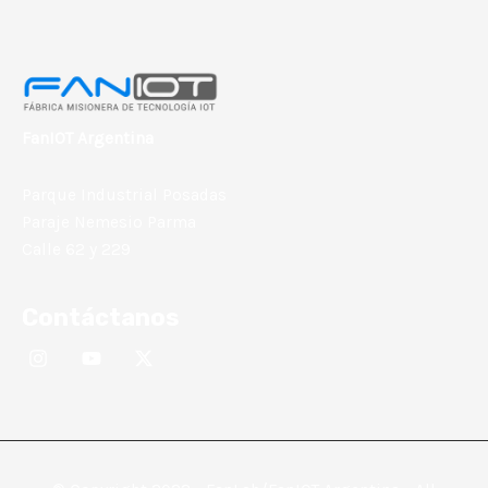
FanIOT Argentina
Parque Industrial Posadas
Paraje Nemesio Parma
Calle 62 y 229
Contáctanos