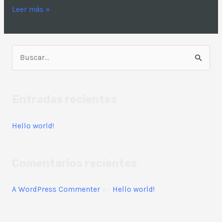
Leer más »
B
u
s
Entradas recientes
c
a
Hello world!
r
p
Comentarios recientes
o
r
A WordPress Commenter
en
Hello world!
: