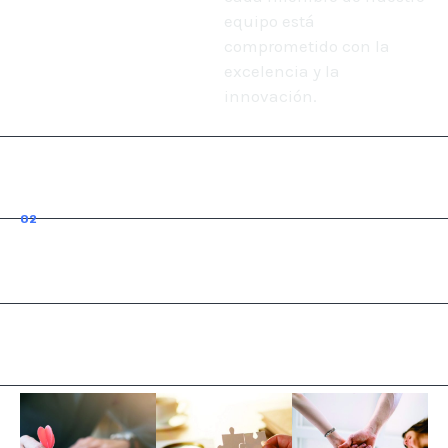
equipo está
comprometido con la
excelencia y la
innovación.
02
Valores
Nuestros Valores