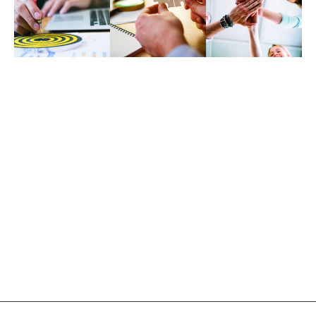
VISIÓN
MISIÓN
VALORES
Transformar los
Desarrollar
Los valores que
Procesos
Soluciones
nos representan
Educativos,
Tecnológicas,
como empresa
Económicos y
con un concepto
de
Sociales, por
colaborativo y
Desarrolladores
medio de la
versátil,
de Tecnología
tecnología, que
fomentando el
son: la
se integre a
talento de nuestra
Innovación,
Metodologías
región en liderar
Mejora
Innovadoras y
líneas de
Constante, el
Disruptivas que
investigación
Trabajo
acompañan a la
aplicada.
Colaborativo y el
Sustentabilidad
Cuidado del
del Ambiente.
Ambiente.