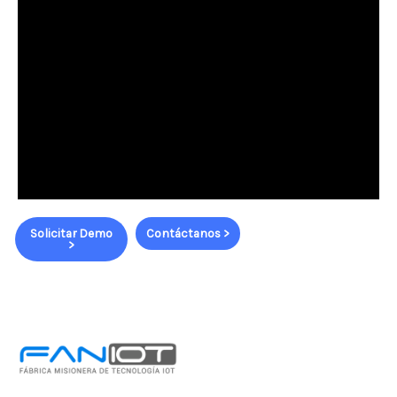
Solicitar Demo
Contáctanos >
>
FanIOT Argentina