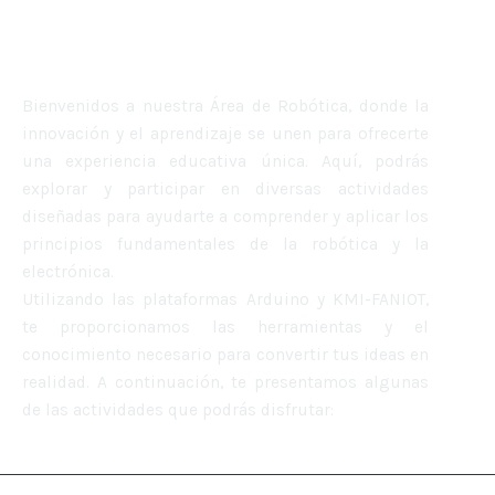
Laboratorio de
Robótica
Bienvenidos a nuestra Área de Robótica, donde la
innovación y el aprendizaje se unen para ofrecerte
una experiencia educativa única. Aquí, podrás
explorar y participar en diversas actividades
diseñadas para ayudarte a comprender y aplicar los
principios fundamentales de la robótica y la
electrónica.
Utilizando las plataformas Arduino y KMI-FANIOT,
te proporcionamos las herramientas y el
conocimiento necesario para convertir tus ideas en
realidad. A continuación, te presentamos algunas
de las actividades que podrás disfrutar: